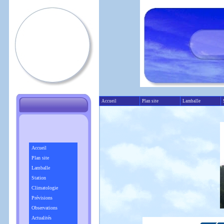
Accueil
Plan site
Lamballe
Accueil
Plan site
Lamballe
Station
Climatologie
Prévisions
Observations
Actualités